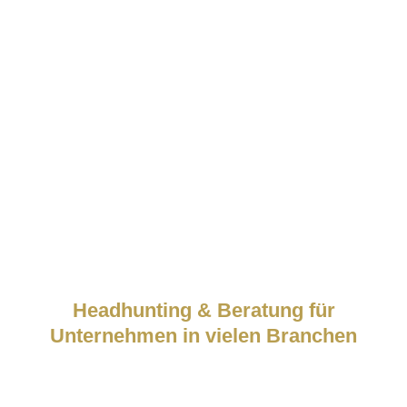
Seit über 25 Jahren
Headhunting & Beratung für
Unternehmen in vielen Branchen
Wir sind keine Theoretiker, sondern Macher. Jeder
Consultant mit großer Expertise, Branchenkenntnis und